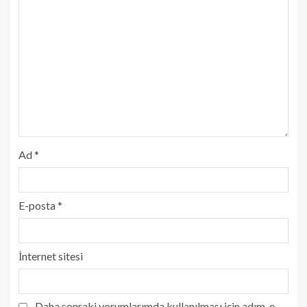
Ad
*
E-posta
*
İnternet sitesi
Daha sonraki yorumlarımda kullanılması için adım, e-