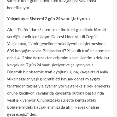
süreçte kent genelindeki tüm kavşaklara yayılması
hedefleniyor.
Yalçınkaya: Sistemi 7 gün 24 saat işletiyoruz
Akıllı Trafik İdare Sistemi’nin tüm kent genelinde hizmet
verdiğini belirten Ulaşım Dairesi Lider Vekili Özgür
Yalçınkaya, “İzmir genelinde belediyemizin işletmesinde
609 kavşağımız var. Bunlardan 479’u akıllı trafik sistemine
dahil, 412’sine de uzaktan erişimimiz var. Kentimizdeki bu
kavşakları 7 gün 24 saat işletiyor ve çalıştırıyoruz.
Dinamik bir sistemle trafik yoğunluğuna, kavşaktaki anlık
yüke nazaran yeşil ışık mühleti kavşak denetim aygıtı
tarafından tabiatıyla ayarlanıyor ve gereksiz beklemelerin
önüne geçiliyor. Yayalar da kavşakta butona bastığında
yeşil ışık yanıyor. Önümüzdeki süreçte kentin öteki
bölgelerindeki kavşaklarımızı da akıllı kavşak haline
getireceğiz” dedi.