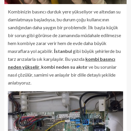
Kombinizin basıncı durduk yere yükseliyor ve altından su
damlatmaya başladıysa, bu durum çoğu kullanıcının
sandığından daha yaygın bir problemdir. İlk başta küçük
bir sorun gibi görünse de zamanında müdahale edilmezse
hem kombiye zarar verir hem de evde daha büyük
masraflara yol açabilir.
İstanbul
gibi büyük şehirlerde bu
tarz arızalarla sık karşılaşılır. Bu yazıda
kombi basıncı
neden yükselir
,
kombi neden su akıtır
ve bu sorunlar
nasıl çözülür, samimi ve anlaşılır bir dille detaylı şekilde
anlatıyoruz.