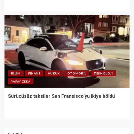
BILIM
FINANS
HUKUK
OTOMOBIL
TEKNOLOJI
YAPAY ZEKA
Sürücüsüz taksiler San Fransisco’yu ikiye böldü