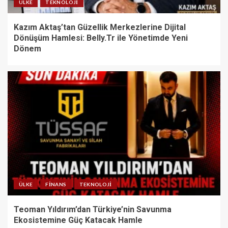
ÜLKE
TEKNOLOJI
Kazım Aktaş’tan Güzellik Merkezlerine Dijital
Dönüşüm Hamlesi: Belly.Tr ile Yönetimde Yeni
Dönem
ÜLKE
FINANS
TEKNOLOJI
Teoman Yıldırım’dan Türkiye’nin Savunma
Ekosistemine Güç Katacak Hamle